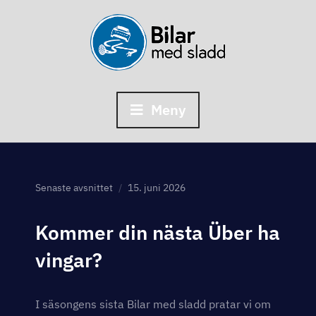
Skip
to
content
Meny
Senaste avsnittet
15. juni 2026
Kommer din nästa Über ha
vingar?
I säsongens sista Bilar med sladd pratar vi om