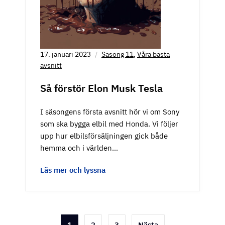
17. januari 2023
Säsong 11
,
Våra bästa
avsnitt
Så förstör Elon Musk Tesla
I säsongens första avsnitt hör vi om Sony
som ska bygga elbil med Honda. Vi följer
upp hur elbilsförsäljningen gick både
hemma och i världen…
Läs mer och lyssna
Sidnumrering
1
2
3
Nästa