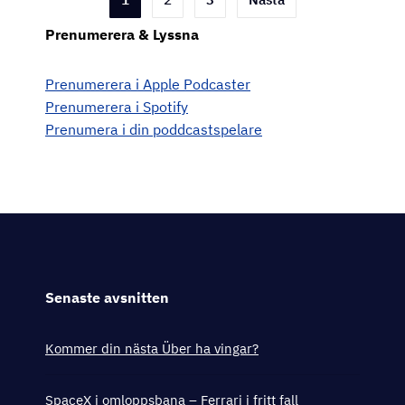
för
Prenumerera & Lyssna
inlägg
Prenumerera i Apple Podcaster
Prenumerera i Spotify
Prenumera i din poddcastspelare
Senaste avsnitten
Kommer din nästa Über ha vingar?
SpaceX i omloppsbana – Ferrari i fritt fall