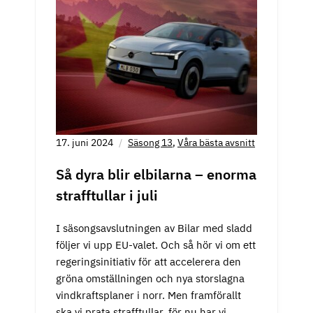
17. juni 2024
Säsong 13
,
Våra bästa avsnitt
Så dyra blir elbilarna – enorma
strafftullar i juli
I säsongsavslutningen av Bilar med sladd
följer vi upp EU-valet. Och så hör vi om ett
regeringsinitiativ för att accelerera den
gröna omställningen och nya storslagna
vindkraftsplaner i norr. Men framförallt
ska vi prata strafftullar, för nu har vi