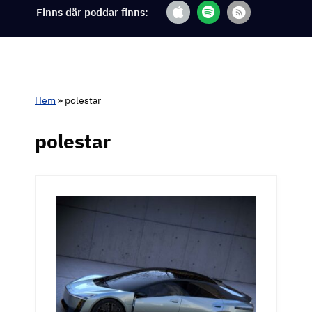
Finns där poddar finns:
Hem
»
polestar
polestar