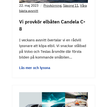
22. maj 2023
Provkörning
,
Säsong 11
,
Våra
bästa avsnitt
Vi provkör elbåten Candela C-
8
I veckans avsnitt övertalar vi en rådvill
lyssnare att köpa elbil. Vi snackar stålbad
på Volvo och Teslas årsmöte där första
bilden på kommande småbilen…
Läs mer och lyssna