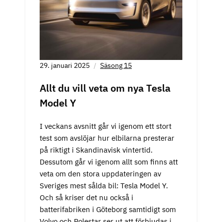
29. januari 2025
Säsong 15
Allt du vill veta om nya Tesla
Model Y
I veckans avsnitt går vi igenom ett stort
test som avslöjar hur elbilarna presterar
på riktigt i Skandinavisk vintertid.
Dessutom går vi igenom allt som finns att
veta om den stora uppdateringen av
Sveriges mest sålda bil: Tesla Model Y.
Och så kriser det nu också i
batterifabriken i Göteborg samtidigt som
Volvo och Polestar ser ut att förbjudas i