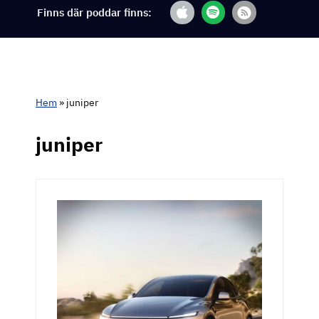
Finns där poddar finns:
Hem
»
juniper
juniper