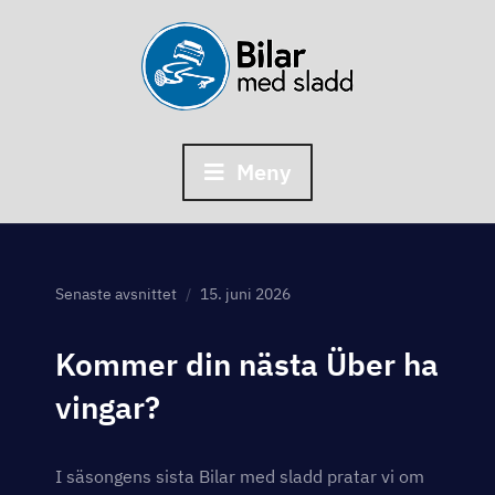
Skip
to
content
Meny
Senaste avsnittet
15. juni 2026
Kommer din nästa Über ha
vingar?
I säsongens sista Bilar med sladd pratar vi om