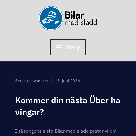
Skip
to
content
Meny
Senaste avsnittet
15. juni 2026
Kommer din nästa Über ha
vingar?
I säsongens sista Bilar med sladd pratar vi om