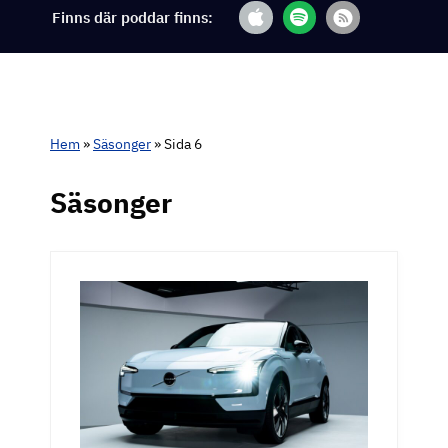
Finns där poddar finns:
Hem
»
Säsonger
»
Sida 6
Säsonger