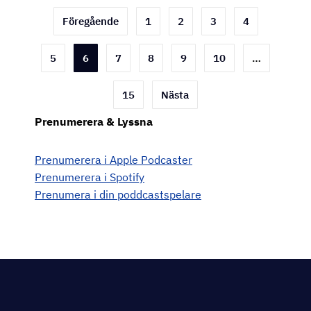
Sidnumrering
Föregående
1
2
3
4
för
5
6
7
8
9
10
…
inlägg
15
Nästa
Prenumerera & Lyssna
Prenumerera i Apple Podcaster
Prenumerera i Spotify
Prenumera i din poddcastspelare