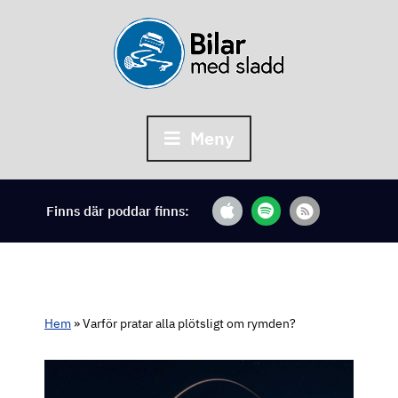
Skip
to
content
Meny
Finns där poddar finns:
Hem
»
Varför pratar alla plötsligt om rymden?