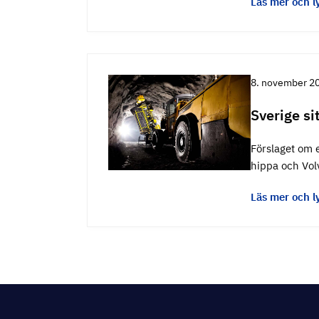
Läs mer och l
8. november 2
Sverige si
Förslaget om e
hippa och Vol
Läs mer och l