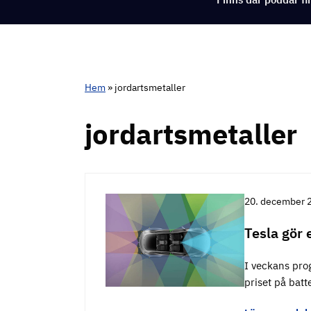
Hem
»
jordartsmetaller
jordartsmetaller
20. december 
Tesla gör 
I veckans prog
priset på batt