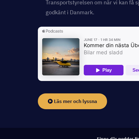
Transportstyrelsen om när vi kan få sj
godkänt i Danmark.
Läs mer och lyssna
Finns där poddar fi