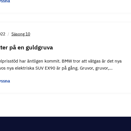
yssna
022
Säsong 10
tter på en guldgruva
lprisstöd har äntligen kommit. BMW tror att vätgas är det nya
vos nya elektriska SUV EX90 är på gång. Gruvor, gruvor,…
yssna