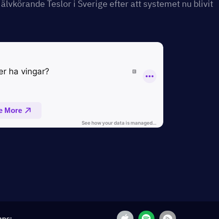
älvkörande Teslor i Sverige efter att systemet nu blivit
nns: