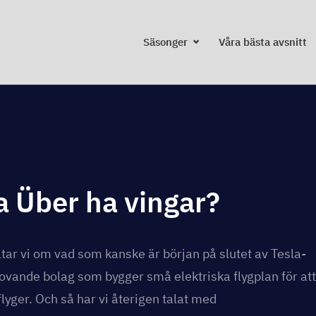
Skip
to
Säsonger
Våra bästa avsnitt
content
 Über ha vingar?
tar vi om vad som kanske är början på slutet av Tesla-
lovande bolag som bygger små elektriska flygplan för att
lyger. Och så har vi återigen talat med