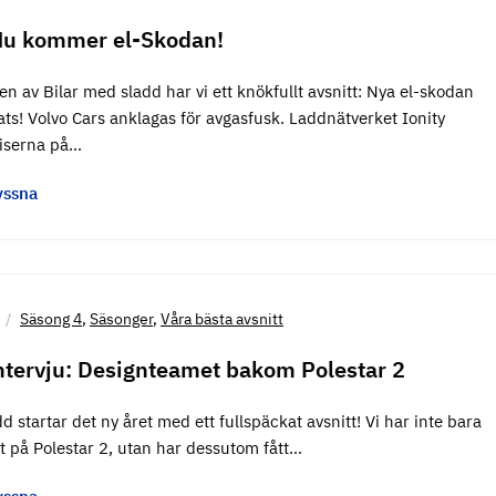
Nu kommer el-Skodan!
en av Bilar med sladd har vi ett knökfullt avsnitt: Nya el-skodan
ts! Volvo Cars anklagas för avgasfusk. Laddnätverket Ionity
riserna på…
yssna
Säsong 4
,
Säsonger
,
Våra bästa avsnitt
intervju: Designteamet bakom Polestar 2
d startar det ny året med ett fullspäckat avsnitt! Vi har inte bara
t på Polestar 2, utan har dessutom fått…