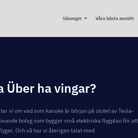
Skip
to
Säsonger
Våra bästa avsnitt
content
 Über ha vingar?
tar vi om vad som kanske är början på slutet av Tesla-
lovande bolag som bygger små elektriska flygplan för att
lyger. Och så har vi återigen talat med