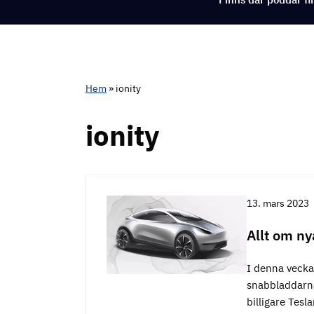
Hem
»
ionity
ionity
13. mars 2023
Allt om ny
I denna vecka
snabbladdarnä
billigare Tesl