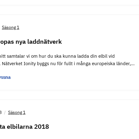
Säsong 1
ropas nya laddnätverk
itt samtalar vi om hur du ska kunna ladda din elbil vid
 Nätverket Ionity byggs nu för fullt i många europeiska länder,…
yssna
8
Säsong 1
ta elbilarna 2018