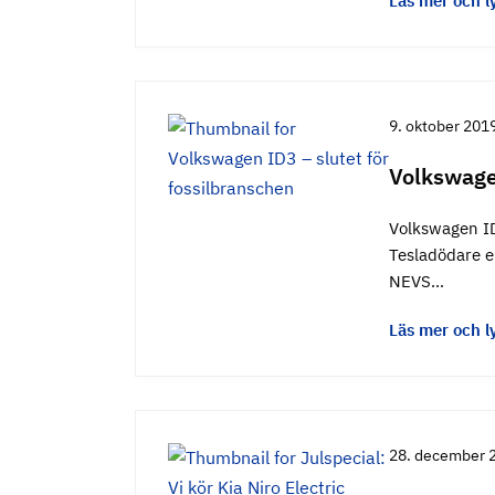
Läs mer och l
9. oktober 201
Volkswagen
Volkswagen ID
Tesladödare el
NEVS…
Läs mer och l
28. december 