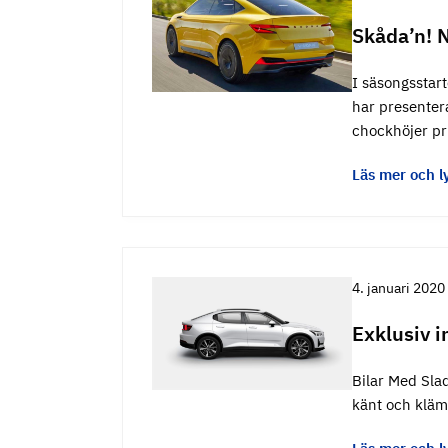
Skåda’n! 
I säsongsstart
har presentera
chockhöjer p
Läs mer och l
4. januari 2020
Exklusiv 
Bilar Med Slad
känt och kläm