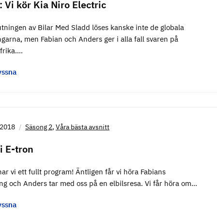
: Vi kör Kia Niro Electric
utningen av Bilar Med Sladd löses kanske inte de globala
garna, men Fabian och Anders ger i alla fall svaren på
frika.…
yssna
 2018
Säsong 2
,
Våra bästa avsnitt
i E-tron
r vi ett fullt program! Äntligen får vi höra Fabians
ng och Anders tar med oss på en elbilsresa. Vi får höra om…
yssna