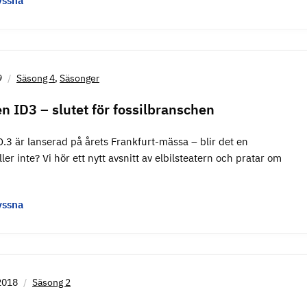
yssna
9
Säsong 4
,
Säsonger
 ID3 – slutet för fossilbranschen
.3 är lanserad på årets Frankfurt-mässa – blir det en
ler inte? Vi hör ett nytt avsnitt av elbilsteatern och pratar om
yssna
2018
Säsong 2