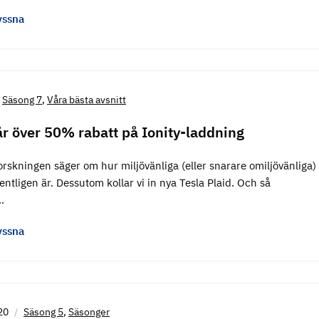
yssna
Säsong 7
,
Våra bästa avsnitt
år över 50% rabatt på Ionity-laddning
forskningen säger om hur miljövänliga (eller snarare omiljövänliga)
entligen är. Dessutom kollar vi in nya Tesla Plaid. Och så
…
yssna
20
Säsong 5
,
Säsonger