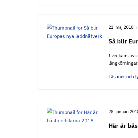
21. maj 2018
Så blir Eu
I veckans avsn
långkörningar.
Läs mer och l
28. januari 201
Här är bäs