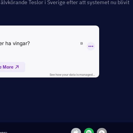
älvkörande Teslor i Sverige efter att systemet nu blivit
nns: