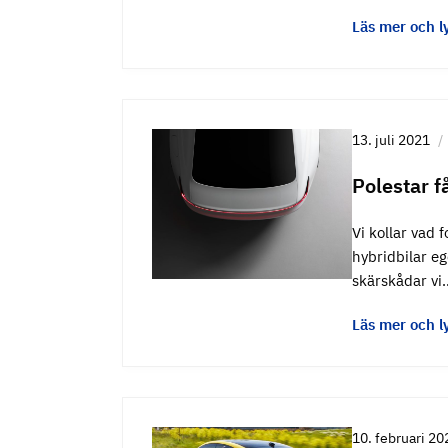
Läs mer och l
13. juli 2021
Polestar f
Vi kollar vad 
hybridbilar eg
skärskådar vi
Läs mer och l
10. februari 20