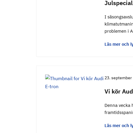
Julspecial
I säsongsavsl
klimatutmanin
problemen i A
Läs mer och l
23. september
Vi kör Aud
Denna vecka ha
framtidsspani
Läs mer och l