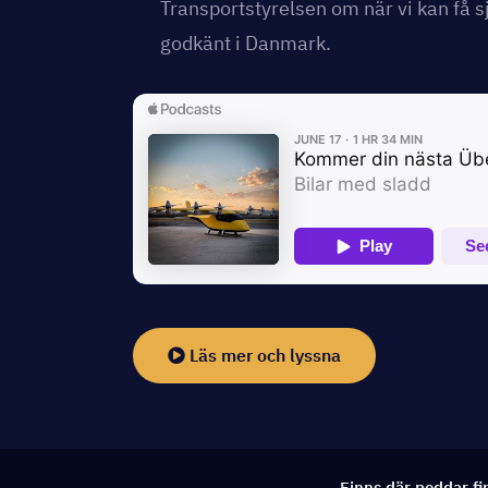
Transportstyrelsen om när vi kan få sj
godkänt i Danmark.
Läs mer och lyssna
Finns där poddar fi