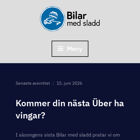
Skip
to
content
Meny
Senaste avsnittet
15. juni 2026
Kommer din nästa Über ha
vingar?
I säsongens sista Bilar med sladd pratar vi om