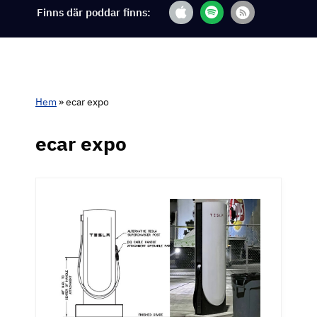
Finns där poddar finns:
Hem
»
ecar expo
ecar expo