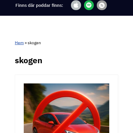
Finns där poddar finns:
Hem
»
skogen
skogen