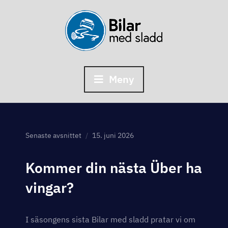
Skip
to
content
Meny
Senaste avsnittet
15. juni 2026
Kommer din nästa Über ha
vingar?
I säsongens sista Bilar med sladd pratar vi om