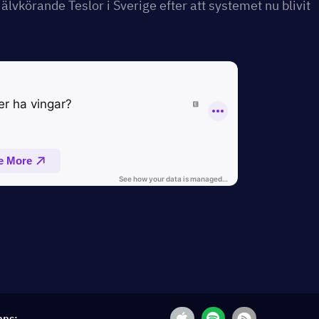
älvkörande Teslor i Sverige efter att systemet nu blivit
nns: