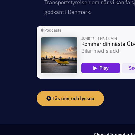
Transportstyrelsen om när vi kan få sj
godkänt i Danmark.
Läs mer och lyssna
Finns där poddar fi