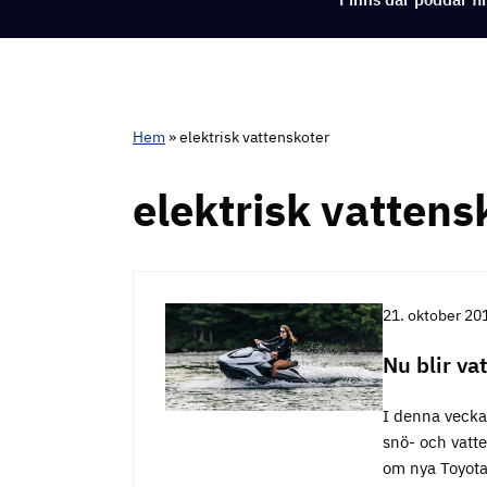
Hem
»
elektrisk vattenskoter
elektrisk vattens
21. oktober 20
Nu blir va
I denna veckas
snö- och vatte
om nya Toyota