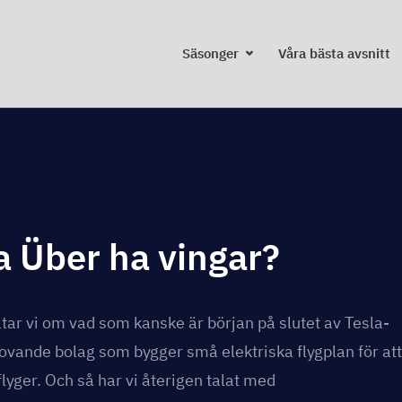
Skip
to
Säsonger
Våra bästa avsnitt
content
 Über ha vingar?
tar vi om vad som kanske är början på slutet av Tesla-
lovande bolag som bygger små elektriska flygplan för att
lyger. Och så har vi återigen talat med