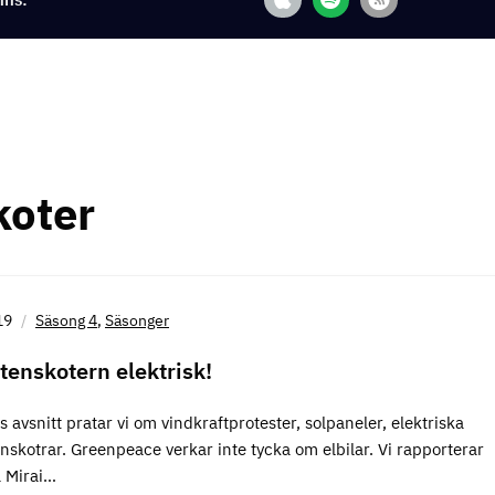
koter
19
Säsong 4
,
Säsonger
ttenskotern elektrisk!
 avsnitt pratar vi om vindkraftprotester, solpaneler, elektriska
nskotrar. Greenpeace verkar inte tycka om elbilar. Vi rapporterar
 Mirai…